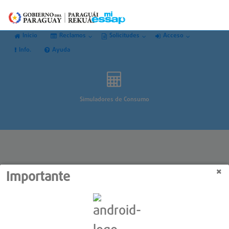
Inicio
Reclamos
Solicitudes
Acceso
Info.
Ayuda
Simuladores de Consumo
Importante