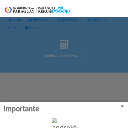
Inicio
Reclamos
Solicitudes
Acceso
Info.
Ayuda
Simuladores de Consumo
Importante